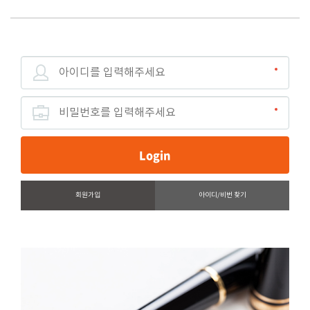
LOGIN
아
이
디
비
밀
번
호
회원가입
아이디/비번 찾기